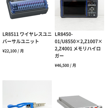
3ヶ月
80％（割引率20％）
4ヶ月
75％（割引率25％）
5ヶ月
70％（割引率30％）
6ヶ月
65％（割引率35％）
LR8511 ワイヤレスユニ
LR8450-
7ヶ月
60％（割引率 40％）
バーサルユニット
01/U8550×2,Z1007×
2,Z4001 メモリハイロ
8ヶ月
55％（割引率45％）
¥22,100 / 月
ガー
9ヶ月
50％（割引率50％）
¥46,500 / 月
10ヶ月
48％（割引率52％）
11ヶ月
47％（割引率53％）
12ヶ月
45％（割引率55％）