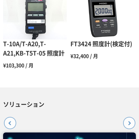
3ヶ月
80％（割引率20％）
4ヶ月
75％（割引率25％）
5ヶ月
70％（割引率30％）
6ヶ月
65％（割引率35％）
T-10A/T-A20,T-
FT3424 照度計(検定付)
7ヶ月
60％（割引率 40％）
A21,KB-T5T-05 照度計
¥32,400 / 月
8ヶ月
55％（割引率45％）
¥103,300 / 月
9ヶ月
50％（割引率50％）
10ヶ月
48％（割引率52％）
11ヶ月
47％（割引率53％）
ソリューション
12ヶ月
45％（割引率55％）