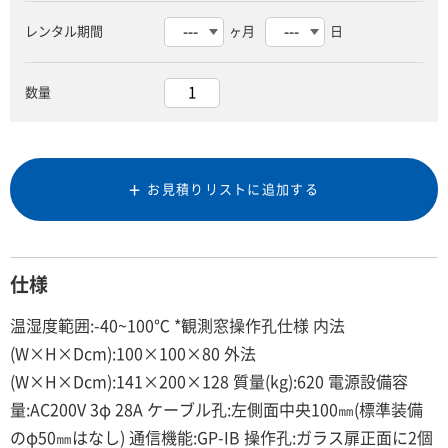
レンタル期間
ヶ月
日
数量
お見積りリストに追加する
仕様
温湿度範囲:-40~100℃ *観測窓操作孔仕様 内法
(W×H×Dcm):100×100×80 外法
(W×H×Dcm):141×200×128 質量(kg):620 電源設備容
量:AC200V 3φ 28A ケーブル孔:左側面中央100㎜(標準装備
のφ50㎜はなし) 通信機能:GP-IB 操作孔:ガラス扉正面に2個