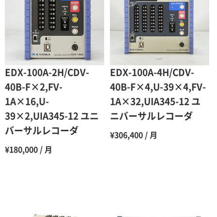
3ヶ月
80％（割引率20％）
4ヶ月
75％（割引率25％）
5ヶ月
70％（割引率30％）
6ヶ月
65％（割引率35％）
EDX-100A-2H/CDV-
EDX-100A-4H/CDV-
7ヶ月
60％（割引率 40％）
40B-F×2,FV-
40B-F×4,U-39×4,FV-
1A×16,U-
1A×32,UIA345-12 ユ
8ヶ月
55％（割引率45％）
39×2,UIA345-12 ユニ
ニバーサルレコーダ
9ヶ月
50％（割引率50％）
バーサルレコーダ
¥306,400 / 月
10ヶ月
48％（割引率52％）
¥180,000 / 月
11ヶ月
47％（割引率53％）
12ヶ月
45％（割引率55％）