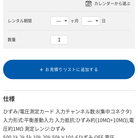
レンタル期間
ヶ月
日
数量
お見積りリストに追加する
仕様
ひずみ/電圧測定カード 入力チャンネル数:8(集中コネクタ)
入力形式:平衡差動入力 入力抵抗:ひずみ約(10MΩ+10MΩ),電
圧約1MΩ 測定レンジ:ひずみ
500,1k,2k,5k,10k,20k,50k×10^-6ひずみ,OFF 電圧