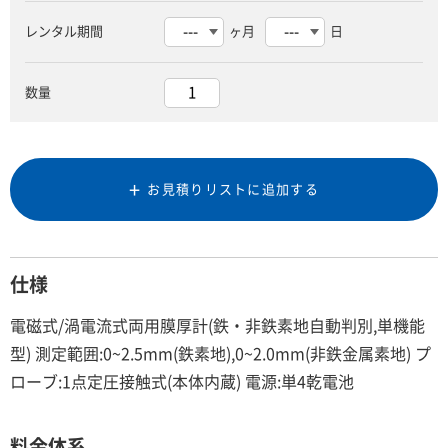
レンタル期間
ヶ月
日
数量
お見積りリストに追加する
仕様
電磁式/渦電流式両用膜厚計(鉄・非鉄素地自動判別,単機能
型) 測定範囲:0~2.5mm(鉄素地),0~2.0mm(非鉄金属素地) プ
ローブ:1点定圧接触式(本体内蔵) 電源:単4乾電池
料金体系