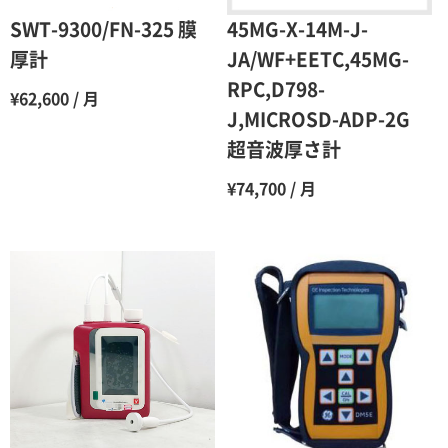
6ヶ月
65％（割引率35％）
SWT-9300/FN-325 膜
45MG-X-14M-J-
7ヶ月
60％（割引率 40％）
厚計
JA/WF+EETC,45MG-
RPC,D798-
8ヶ月
55％（割引率45％）
¥62,600 / 月
J,MICROSD-ADP-2G
9ヶ月
50％（割引率50％）
超音波厚さ計
10ヶ月
48％（割引率52％）
¥74,700 / 月
11ヶ月
47％（割引率53％）
12ヶ月
45％（割引率55％）