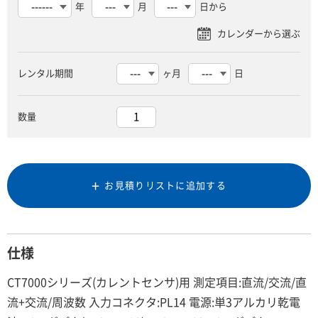
年
月
日から
レンタル期間
ヶ月
日
数量
お見積りリストに追加する
仕様
CT7000シリーズ(カレントセンサ)用 測定項目:直流/交流/直
流+交流/周波数 入力コネクタ:PL14 電源:単3アルカリ乾電