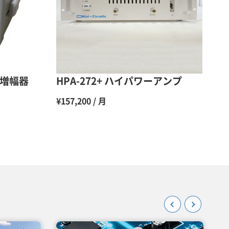
48％（割引率52％）
47％（割引率53％）
45％（割引率55％）
電力増幅器
HPA-272+ ハイパワーアンプ
¥157,200 / 月