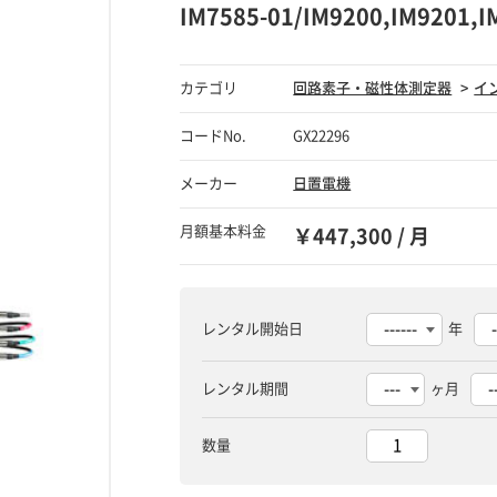
IM7585-01/IM9200,IM92
カテゴリ
回路素子・磁性体測定器
イ
コードNo.
GX22296
メーカー
日置電機
月額基本料金
￥447,300 / 月
レンタル開始日
年
レンタル期間
ヶ月
数量