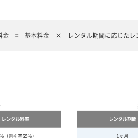
料金 = 基本料金 × レンタル期間に応じたレ
合
レンタル料率
レンタル期間
5％（割引率65％）
1ヶ月