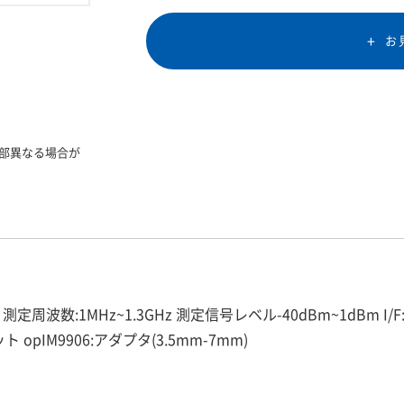
お
部異なる場合が
Cp,D(tanδ) 測定周波数:1MHz~1.3GHz 測定信号レベル-40dBm~1d
 opIM9906:アダプタ(3.5mm-7mm)