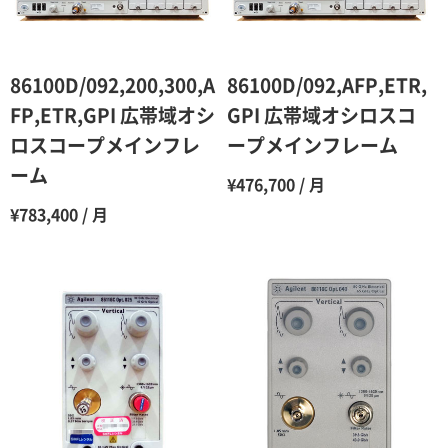
5ヶ月
70％（割引率30％）
6ヶ月
65％（割引率35％）
86100D/092,200,300,A
86100D/092,AFP,ETR,
7ヶ月
60％（割引率 40％）
FP,ETR,GPI 広帯域オシ
GPI 広帯域オシロスコ
ロスコープメインフレ
ープメインフレーム
8ヶ月
55％（割引率45％）
ーム
¥476,700 / 月
9ヶ月
50％（割引率50％）
¥783,400 / 月
10ヶ月
48％（割引率52％）
11ヶ月
47％（割引率53％）
12ヶ月
45％（割引率55％）