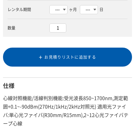
レンタル期間
ヶ月
日
数量
お見積りリストに追加する
仕様
心線対照機能/活線判別機能:受光波長850~1700nm,測定範
囲+0.1~-90dBm(270Hz/1kHz/2kHz対照光) 適用光ファイ
バ:単心光ファイバ(R30mm/R15mm),2~12心光ファイバテ
ープ心線