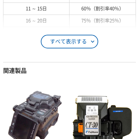
11 ～ 15日
60％（割引率40％）
16 ～ 20日
75％（割引率25％）
21 ～ 25日
90％（割引率10％）
すべて表示する
26日 ～ 1ヶ月
100％（割引率 0％）
契約期間が1ヶ月以上の場合
関連製品
レンタル期間
レンタル料率
1ヶ月
100％（割引率 0％）
2ヶ月
90％（割引率10％）
3ヶ月
80％（割引率20％）
4ヶ月
75％（割引率25％）