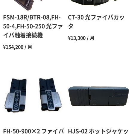
5ヶ月
70％（割引率30％）
6ヶ月
65％（割引率35％）
FSM-18R/BTR-08,FH-
CT-30 光ファイバカッ
7ヶ月
60％（割引率 40％）
50-4,FH-50-250 光ファ
タ
イバ融着接続機
8ヶ月
55％（割引率45％）
¥13,300 / 月
¥154,200 / 月
9ヶ月
50％（割引率50％）
10ヶ月
48％（割引率52％）
11ヶ月
47％（割引率53％）
12ヶ月
45％（割引率55％）
FH-50-900×2 ファイバ
HJS-02 ホットジャケッ