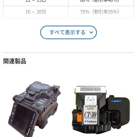
16 ～ 20日
75％（割引率25％）
21 ～ 25日
90％（割引率10％）
すべて表示する
26日 ～ 1ヶ月
100％（割引率 0％）
契約期間が1ヶ月以上の場合
関連製品
レンタル期間
レンタル料率
1ヶ月
100％（割引率 0％）
2ヶ月
90％（割引率10％）
3ヶ月
80％（割引率20％）
4ヶ月
75％（割引率25％）
5ヶ月
70％（割引率30％）