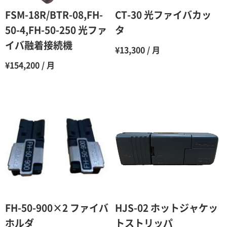
6ヶ月
65％（割引率35％）
FSM-18R/BTR-08,FH-
CT-30 光ファイバカッ
7ヶ月
60％（割引率 40％）
50-4,FH-50-250 光ファ
タ
イバ融着接続機
8ヶ月
55％（割引率45％）
¥13,300 / 月
¥154,200 / 月
9ヶ月
50％（割引率50％）
10ヶ月
48％（割引率52％）
11ヶ月
47％（割引率53％）
12ヶ月
45％（割引率55％）
FH-50-900×2 ファイバ
HJS-02 ホットジャケッ
ホルダ
トストリッパ