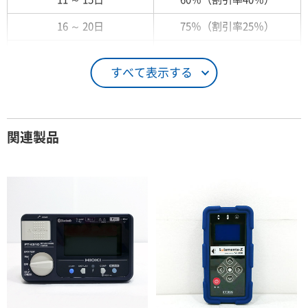
16 ～ 20日
75％（割引率25％）
21 ～ 25日
90％（割引率10％）
すべて表示する
26日 ～ 1ヶ月
100％（割引率 0％）
契約期間が1ヶ月以上の場合
関連製品
レンタル期間
レンタル料率
1ヶ月
100％（割引率 0％）
2ヶ月
90％（割引率10％）
3ヶ月
80％（割引率20％）
4ヶ月
75％（割引率25％）
5ヶ月
70％（割引率30％）