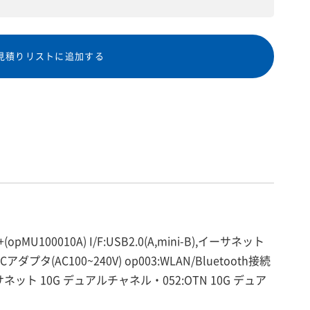
見積りリストに追加する
100010A) I/F:USB2.0(A,mini-B),イーサネット
),ACアダプタ(AC100~240V) op003:WLAN/Bluetooth接続
サネット 10G デュアルチャネル・052:OTN 10G デュア