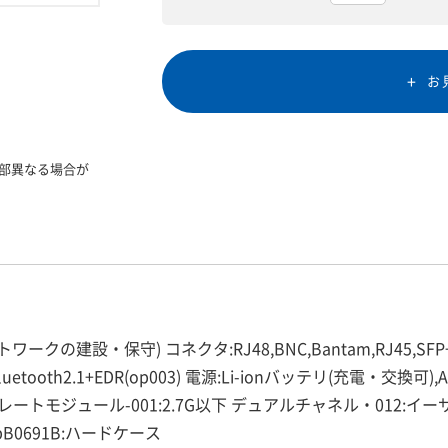
お
部異なる場合が
建設・保守) コネクタ:RJ48,BNC,Bantam,RJ45,SFP+(opMU
03),Bluetooth2.1+EDR(op003) 電源:Li-ionバッテリ(充電・交換可
ルチレートモジュール-001:2.7G以下 デュアルチャネル・012:イー
pB0691B:ハードケース