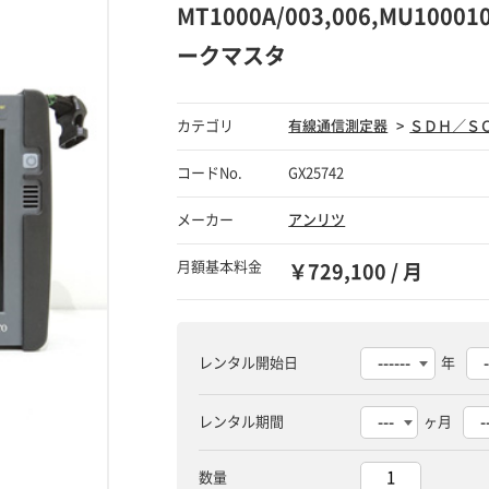
MT1000A/003,006,MU1000
ークマスタ
カテゴリ
有線通信測定器
ＳＤＨ／Ｓ
コードNo.
GX25742
メーカー
アンリツ
月額基本料金
￥729,100 / 月
レンタル開始日
年
レンタル期間
ヶ月
数量