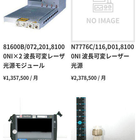
3ヶ月
80％（割引率20％）
4ヶ月
75％（割引率25％）
5ヶ月
70％（割引率30％）
6ヶ月
65％（割引率35％）
81600B/072,201,8100
N7776C/116,D01,8100
7ヶ月
60％（割引率 40％）
0NI×2 波長可変レーザ
0NI 波長可変レーザー
光源モジュール
光源
8ヶ月
55％（割引率45％）
¥1,357,500 / 月
¥2,378,500 / 月
9ヶ月
50％（割引率50％）
10ヶ月
48％（割引率52％）
11ヶ月
47％（割引率53％）
12ヶ月
45％（割引率55％）