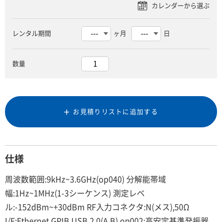
レンタル期間
ヶ月
日
数量
お見積りリストに追加する
仕様
周波数範囲:9kHz~3.6GHz(op040) 分解能帯域
幅:1Hz~1MHz(1-3シーケンス) 測定レベ
ル:-152dBm~+30dBm RF入力コネクタ:N(メス),50Ω
I/F:Ethernet,GPIB,USB 2.0(A,B) op002:高安定基準発振器