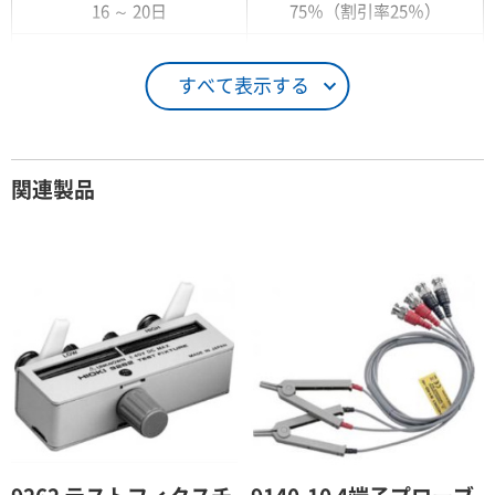
16 ～ 20日
75％（割引率25％）
21 ～ 25日
90％（割引率10％）
すべて表示する
26日 ～ 1ヶ月
100％（割引率 0％）
契約期間が1ヶ月以上の場合
関連製品
レンタル期間
レンタル料率
1ヶ月
100％（割引率 0％）
2ヶ月
90％（割引率10％）
3ヶ月
80％（割引率20％）
4ヶ月
75％（割引率25％）
5ヶ月
70％（割引率30％）
6ヶ月
65％（割引率35％）