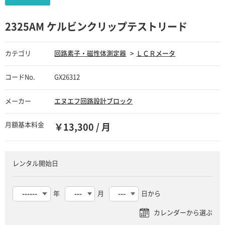
2325AM ケルビンクリップテストリード
カテゴリ
回路素子・磁性体測定器
ＬＣＲメータ
コードNo.
GX26312
メーカー
エヌエフ回路設計ブロック
月額基本料金
￥13,300 / 月
レンタル開始日
年
月
日から