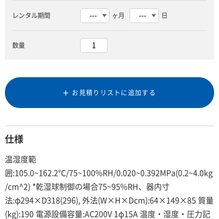
レンタル期間
ヶ月
日
数量
お見積りリストに追加する
仕様
温湿度範
囲:105.0~162.2℃/75~100%RH/0.020~0.392MPa(0.2~4.0kg
/cm^2) *乾湿球制御の場合75~95%RH、器内寸
法:φ294×D318(296), 外法(W×H×Dcm):64×149×85 質量
(kg):190 電源設備容量:AC200V 1φ15A 温度・湿度・圧力記