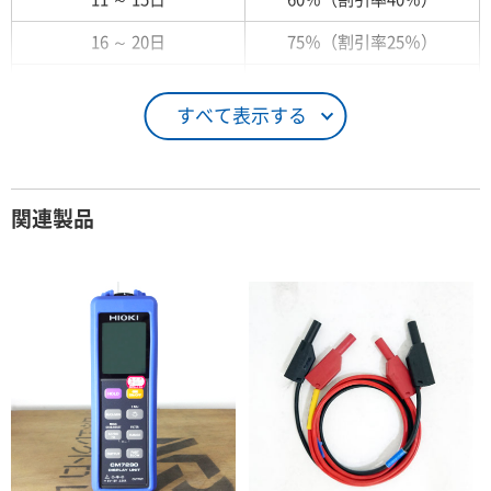
16 ～ 20日
75％（割引率25％）
21 ～ 25日
90％（割引率10％）
すべて表示する
26日 ～ 1ヶ月
100％（割引率 0％）
契約期間が1ヶ月以上の場合
関連製品
レンタル期間
レンタル料率
1ヶ月
100％（割引率 0％）
2ヶ月
90％（割引率10％）
3ヶ月
80％（割引率20％）
4ヶ月
75％（割引率25％）
5ヶ月
70％（割引率30％）