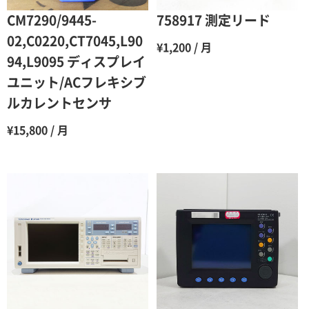
6ヶ月
65％（割引率35％）
CM7290/9445-
758917 測定リード
7ヶ月
60％（割引率 40％）
02,C0220,CT7045,L90
¥1,200 / 月
94,L9095 ディスプレイ
8ヶ月
55％（割引率45％）
ユニット/ACフレキシブ
9ヶ月
50％（割引率50％）
ルカレントセンサ
10ヶ月
48％（割引率52％）
¥15,800 / 月
11ヶ月
47％（割引率53％）
12ヶ月
45％（割引率55％）