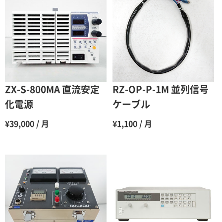
2ヶ月
90％（割引率10％）
3ヶ月
80％（割引率20％）
4ヶ月
75％（割引率25％）
5ヶ月
70％（割引率30％）
6ヶ月
65％（割引率35％）
ZX-S-800MA 直流安定
RZ-OP-P-1M 並列信号
7ヶ月
60％（割引率 40％）
化電源
ケーブル
8ヶ月
55％（割引率45％）
¥39,000 / 月
¥1,100 / 月
9ヶ月
50％（割引率50％）
10ヶ月
48％（割引率52％）
11ヶ月
47％（割引率53％）
12ヶ月
45％（割引率55％）