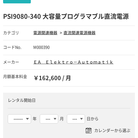
PSI9080-340 大容量プログラマブル直流電源
カテゴリ
電源関連機器
直流関連電源機器
コードNo.
M000390
メーカー
ＥＡ Ｅｌｅｋｔｒｏ－Ａｕｔｏｍａｔｉｋ
月額基本料金
￥162,600 / 月
レンタル開始日
年
月
日から