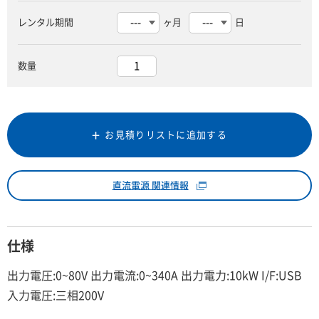
レンタル期間
ヶ月
日
数量
お見積りリストに追加する
直流電源 関連情報
仕様
出力電圧:0~80V 出力電流:0~340A 出力電力:10kW I/F:USB
入力電圧:三相200V