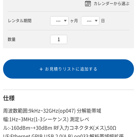
レンタル期間
ヶ月
日
数量
お見積りリストに追加する
仕様
周波数範囲:9kHz~32GHz(op047) 分解能帯域
幅:1Hz~3MHz(1-3シーケンス) 測定レベ
ル:-160dBm~+30dBm RF入力コネクタ:K(メス),50Ω
I/F:Ethernet,GPIB,USB 2.0(A,B) op033:解析帯域幅拡張