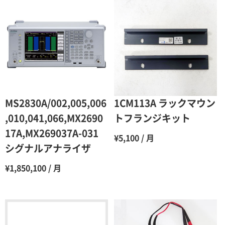
2ヶ月
90％（割引率10％）
3ヶ月
80％（割引率20％）
4ヶ月
75％（割引率25％）
5ヶ月
70％（割引率30％）
6ヶ月
65％（割引率35％）
MS2830A/002,005,006
1CM113A ラックマウン
7ヶ月
60％（割引率 40％）
,010,041,066,MX2690
トフランジキット
17A,MX269037A-031
8ヶ月
55％（割引率45％）
¥5,100 / 月
シグナルアナライザ
9ヶ月
50％（割引率50％）
¥1,850,100 / 月
10ヶ月
48％（割引率52％）
11ヶ月
47％（割引率53％）
12ヶ月
45％（割引率55％）