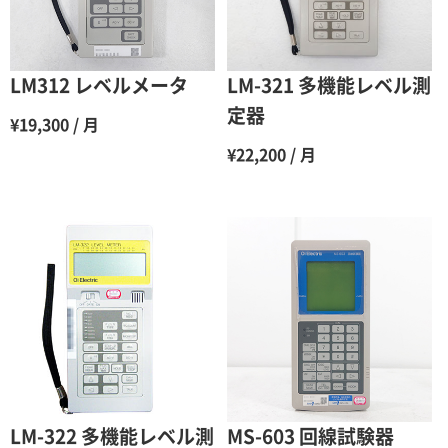
5ヶ月
70％（割引率30％）
6ヶ月
65％（割引率35％）
LM312 レベルメータ
LM-321 多機能レベル測
7ヶ月
60％（割引率 40％）
定器
¥19,300 / 月
8ヶ月
55％（割引率45％）
¥22,200 / 月
9ヶ月
50％（割引率50％）
10ヶ月
48％（割引率52％）
11ヶ月
47％（割引率53％）
12ヶ月
45％（割引率55％）
LM-322 多機能レベル測
MS-603 回線試験器