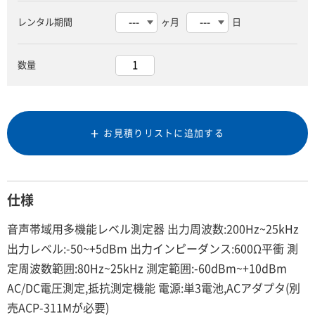
レンタル期間
ヶ月
日
数量
お見積りリストに追加する
仕様
音声帯域用多機能レベル測定器 出力周波数:200Hz~25kHz
出力レベル:-50~+5dBm 出力インピーダンス:600Ω平衝 測
定周波数範囲:80Hz~25kHz 測定範囲:-60dBm~+10dBm
AC/DC電圧測定,抵抗測定機能 電源:単3電池,ACアダプタ(別
売ACP-311Mが必要)