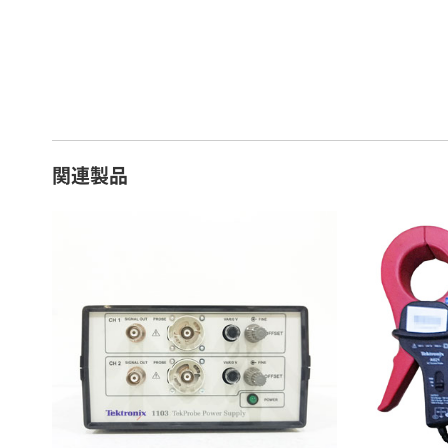
16 ～ 20日
7
21 ～ 25日
9
26日 ～ 1ヶ月
1
関連製品