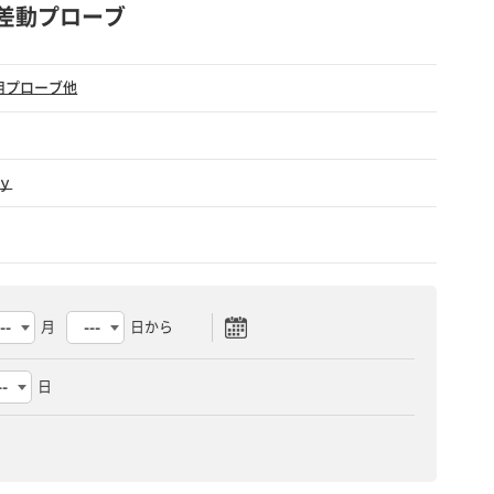
電圧差動プローブ
用プローブ他
ｙ
月
日から
日