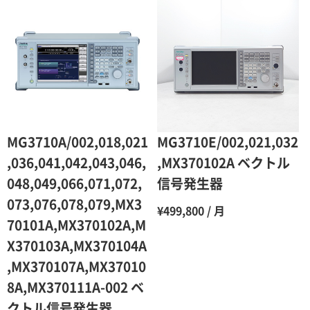
2ヶ月
90％（割引率10％）
3ヶ月
80％（割引率20％）
4ヶ月
75％（割引率25％）
5ヶ月
70％（割引率30％）
6ヶ月
65％（割引率35％）
MG3710A/002,018,021
MG3710E/002,021,032
7ヶ月
60％（割引率 40％）
,036,041,042,043,046,
,MX370102A ベクトル
048,049,066,071,072,
信号発生器
8ヶ月
55％（割引率45％）
073,076,078,079,MX3
¥499,800 / 月
9ヶ月
50％（割引率50％）
70101A,MX370102A,M
10ヶ月
48％（割引率52％）
X370103A,MX370104A
,MX370107A,MX37010
11ヶ月
47％（割引率53％）
8A,MX370111A-002 ベ
12ヶ月
45％（割引率55％）
クトル信号発生器