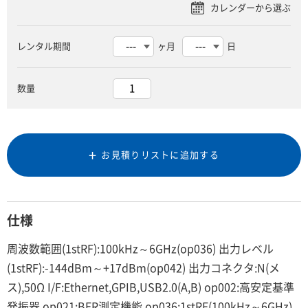
レンタル期間
ヶ月
日
数量
お見積りリストに追加する
仕様
周波数範囲(1stRF):100kHz～6GHz(op036) 出力レベル
(1stRF):-144dBm～+17dBm(op042) 出力コネクタ:N(メ
ス),50Ω I/F:Ethernet,GPIB,USB2.0(A,B) op002:高安定基準
発振器 op021:BER測定機能 op036:1stRF(100kHz～6GHz)