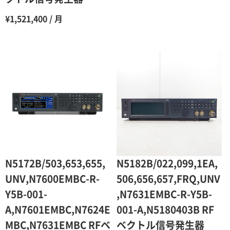
¥1,521,400 / 月
N5172B/503,653,655,
N5182B/022,099,1EA,
UNV,N7600EMBC-R-
506,656,657,FRQ,UNV
Y5B-001-
,N7631EMBC-R-Y5B-
A,N7601EMBC,N7624E
001-A,N5180403B RF
MBC,N7631EMBC RFベ
ベクトル信号発生器