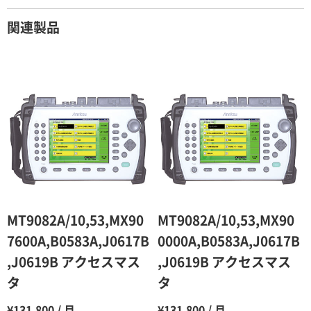
契約期間が1ヶ月以上の場合
関連製品
レンタル期間
レンタル料率
1ヶ月
100％（割引率 0％）
2ヶ月
90％（割引率10％）
3ヶ月
80％（割引率20％）
4ヶ月
75％（割引率25％）
5ヶ月
70％（割引率30％）
6ヶ月
65％（割引率35％）
MT9082A/10,53,MX90
MT9082A/10,53,MX90
7ヶ月
60％（割引率 40％）
7600A,B0583A,J0617B
0000A,B0583A,J0617B
,J0619B アクセスマス
,J0619B アクセスマス
8ヶ月
55％（割引率45％）
タ
タ
9ヶ月
50％（割引率50％）
¥131,800 / 月
¥131,800 / 月