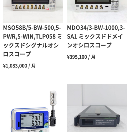
5ヶ月
70％（割引率30％）
6ヶ月
65％（割引率35％）
MSO58B/5-BW-500,5-
MDO34/3-BW-1000,3-
7ヶ月
60％（割引率 40％）
PWR,5-WIN,TLP058 ミ
SA1 ミックスドドメイ
ックスドシグナルオシ
ンオシロスコープ
8ヶ月
55％（割引率45％）
ロスコープ
¥395,100 / 月
9ヶ月
50％（割引率50％）
¥1,083,000 / 月
10ヶ月
48％（割引率52％）
11ヶ月
47％（割引率53％）
12ヶ月
45％（割引率55％）