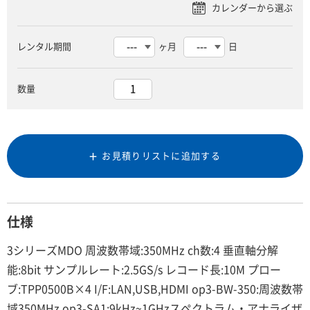
レンタル期間
ヶ月
日
数量
お見積りリストに追加する
仕様
3シリーズMDO 周波数帯域:350MHz ch数:4 垂直軸分解
能:8bit サンプルレート:2.5GS/s レコード長:10M プロー
ブ:TPP0500B×4 I/F:LAN,USB,HDMI op3-BW-350:周波数帯
域350MHz op3-SA1:9kHz~1GHzスペクトラム・アナライザ