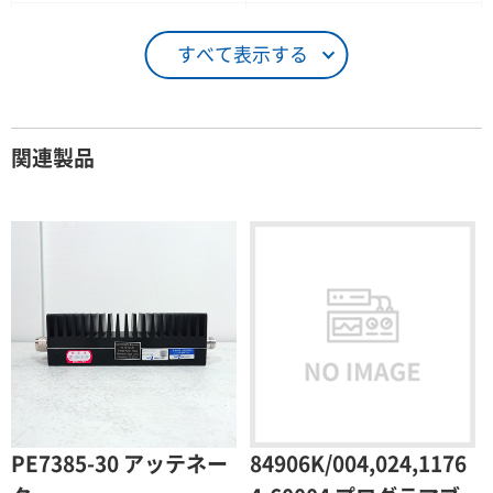
21 ～ 25日
90％（割引率10％）
すべて表示する
26日 ～ 1ヶ月
100％（割引率 0％）
契約期間が1ヶ月以上の場合
関連製品
レンタル期間
レンタル料率
1ヶ月
100％（割引率 0％）
2ヶ月
90％（割引率10％）
3ヶ月
80％（割引率20％）
4ヶ月
75％（割引率25％）
5ヶ月
70％（割引率30％）
6ヶ月
65％（割引率35％）
PE7385-30 アッテネー
84906K/004,024,1176
7ヶ月
60％（割引率 40％）