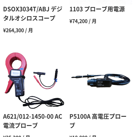
6ヶ月
65％（割引率35％）
DSOX3034T/ABJ デジ
1103 プローブ用電源
7ヶ月
60％（割引率 40％）
タルオシロスコープ
¥74,200 / 月
8ヶ月
55％（割引率45％）
¥264,300 / 月
9ヶ月
50％（割引率50％）
10ヶ月
48％（割引率52％）
11ヶ月
47％（割引率53％）
12ヶ月
45％（割引率55％）
A621/012-1450-00 AC
P5100A 高電圧プロー
電流プローブ
ブ