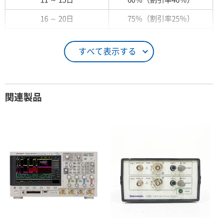
16 ～ 20日
75％（割引率25％）
21 ～ 25日
90％（割引率10％）
すべて表示する
26日 ～ 1ヶ月
100％（割引率 0％）
契約期間が1ヶ月以上の場合
関連製品
レンタル期間
レンタル料率
1ヶ月
100％（割引率 0％）
2ヶ月
90％（割引率10％）
3ヶ月
80％（割引率20％）
4ヶ月
75％（割引率25％）
5ヶ月
70％（割引率30％）