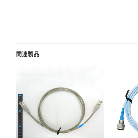
16 ～ 20日
7
21 ～ 25日
9
26日 ～ 1ヶ月
1
関連製品