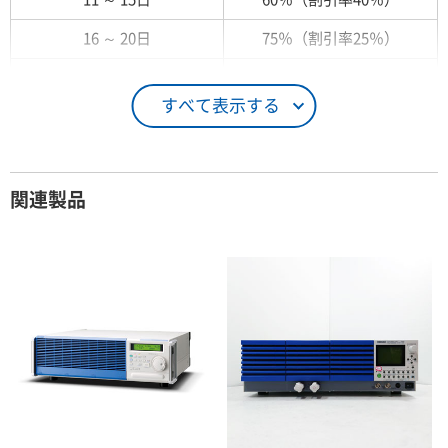
16 ～ 20日
75％（割引率25％）
21 ～ 25日
90％（割引率10％）
すべて表示する
26日 ～ 1ヶ月
100％（割引率 0％）
契約期間が1ヶ月以上の場合
関連製品
レンタル期間
レンタル料率
1ヶ月
100％（割引率 0％）
2ヶ月
90％（割引率10％）
3ヶ月
80％（割引率20％）
4ヶ月
75％（割引率25％）
5ヶ月
70％（割引率30％）