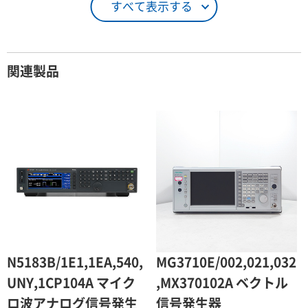
すべて表示する
26日 ～ 1ヶ月
100％（割引率 0％）
契約期間が1ヶ月以上の場合
関連製品
レンタル期間
レンタル料率
1ヶ月
100％（割引率 0％）
2ヶ月
90％（割引率10％）
3ヶ月
80％（割引率20％）
4ヶ月
75％（割引率25％）
5ヶ月
70％（割引率30％）
6ヶ月
65％（割引率35％）
N5183B/1E1,1EA,540,
MG3710E/002,021,032
7ヶ月
60％（割引率 40％）
UNY,1CP104A マイク
,MX370102A ベクトル
ロ波アナログ信号発生
信号発生器
8ヶ月
55％（割引率45％）