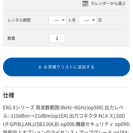
レンタル期間
ヶ月
日
数量
お見積りリストに追加する
仕様
EXG Xシリーズ 周波数範囲:9kHz~6GHz(op506) 出力レベ
ル:-110dBm~+21dBm(op1EA) 出力コネクタ:N(メス),50Ω
I/F:GPIB,LAN,USB2.0(A,B) op006:機器セキュリティ op099:
性能向上オプションのライセンス・アップグレード op1EA: