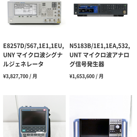
3ヶ月
80％（割引率20％）
4ヶ月
75％（割引率25％）
5ヶ月
70％（割引率30％）
6ヶ月
65％（割引率35％）
E8257D/567,1E1,1EU,
N5183B/1E1,1EA,532,
7ヶ月
60％（割引率 40％）
UNY マイクロ波シグナ
UNT マイクロ波アナロ
ルジェネレータ
グ信号発生器
8ヶ月
55％（割引率45％）
¥3,827,700 / 月
¥1,653,600 / 月
9ヶ月
50％（割引率50％）
10ヶ月
48％（割引率52％）
11ヶ月
47％（割引率53％）
12ヶ月
45％（割引率55％）