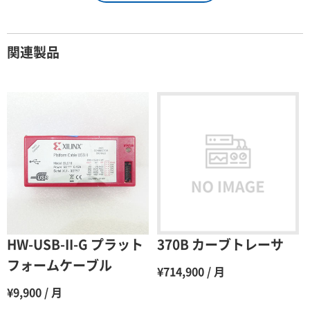
契約期間が1ヶ月以上の場合
関連製品
レンタル期間
レンタル料率
1ヶ月
100％（割引率 0％）
2ヶ月
90％（割引率10％）
3ヶ月
80％（割引率20％）
4ヶ月
75％（割引率25％）
5ヶ月
70％（割引率30％）
6ヶ月
65％（割引率35％）
HW-USB-II-G プラット
370B カーブトレーサ
7ヶ月
60％（割引率 40％）
フォームケーブル
¥714,900 / 月
8ヶ月
55％（割引率45％）
¥9,900 / 月