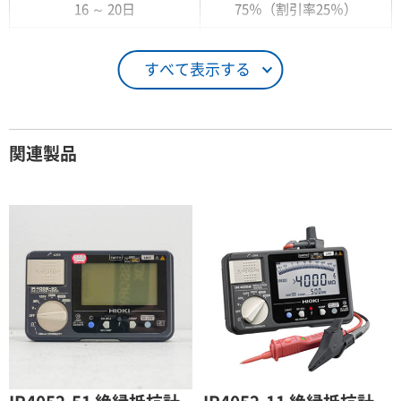
16 ～ 20日
75％（割引率25％）
21 ～ 25日
90％（割引率10％）
すべて表示する
26日 ～ 1ヶ月
100％（割引率 0％）
契約期間が1ヶ月以上の場合
関連製品
レンタル期間
レンタル料率
1ヶ月
100％（割引率 0％）
2ヶ月
90％（割引率10％）
3ヶ月
80％（割引率20％）
4ヶ月
75％（割引率25％）
5ヶ月
70％（割引率30％）
6ヶ月
65％（割引率35％）