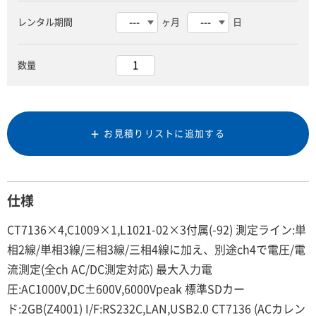
レンタル期間
ヶ月
日
数量
お見積りリストに追加する
仕様
CT7136×4,C1009×1,L1021-02×3付属(-92) 測定ライン:単
相2線/単相3線/三相3線/三相4線に加え、別途ch4で電圧/電
流測定(全ch AC/DC測定対応) 最大入力電
圧:AC1000V,DC±600V,6000Vpeak 標準SDカー
ド:2GB(Z4001) I/F:RS232C,LAN,USB2.0 CT7136 (ACカレン