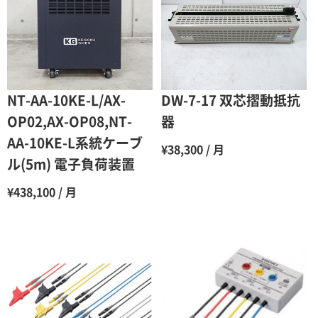
3ヶ月
80％（割引率20％）
4ヶ月
75％（割引率25％）
5ヶ月
70％（割引率30％）
6ヶ月
65％（割引率35％）
NT-AA-10KE-L/AX-
DW-7-17 双芯摺動抵抗
7ヶ月
60％（割引率 40％）
OP02,AX-OP08,NT-
器
AA-10KE-L系統ケーブ
8ヶ月
55％（割引率45％）
¥38,300 / 月
ル(5m) 電子負荷装置
9ヶ月
50％（割引率50％）
¥438,100 / 月
10ヶ月
48％（割引率52％）
11ヶ月
47％（割引率53％）
12ヶ月
45％（割引率55％）