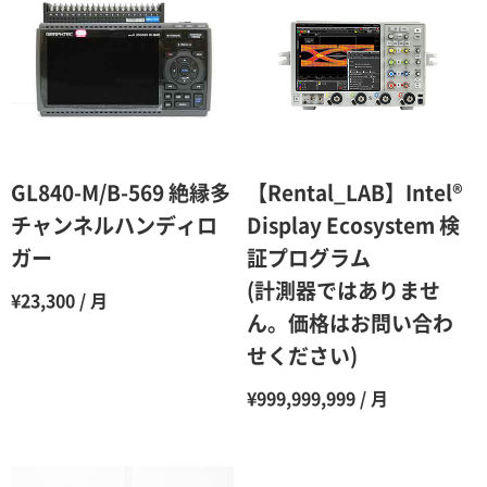
2ヶ月
90％（割引率10％）
3ヶ月
80％（割引率20％）
4ヶ月
75％（割引率25％）
5ヶ月
70％（割引率30％）
6ヶ月
65％（割引率35％）
GL840-M/B-569 絶縁多
【Rental_LAB】Intel®
7ヶ月
60％（割引率 40％）
チャンネルハンディロ
Display Ecosystem 検
ガー
証プログラム
8ヶ月
55％（割引率45％）
(計測器ではありませ
¥23,300 / 月
9ヶ月
50％（割引率50％）
ん。価格はお問い合わ
10ヶ月
48％（割引率52％）
せください)
11ヶ月
47％（割引率53％）
¥999,999,999 / 月
12ヶ月
45％（割引率55％）