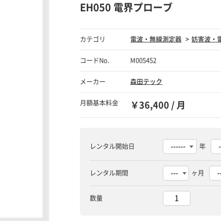
EH050 電界プローブ
カテゴリ
電波・無線測定器
妨害波・
コードNo.
M005452
メーカー
森田テック
月額基本料金
￥36,400 / 月
レンタル開始日
年
レンタル期間
ヶ月
数量