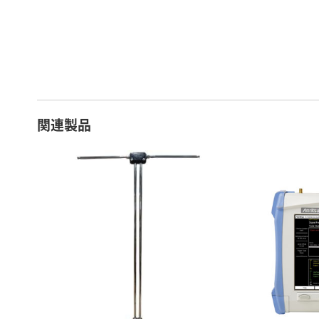
16 ～ 20日
7
21 ～ 25日
9
26日 ～ 1ヶ月
1
関連製品