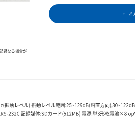
お
部異なる場合が
z(振動レベル) 振動レベル範囲:25~129dB(鉛直方向),30~122d
SB,LAN,RS-232C 記録媒体:SDカード(512MB) 電源:単3形乾電池