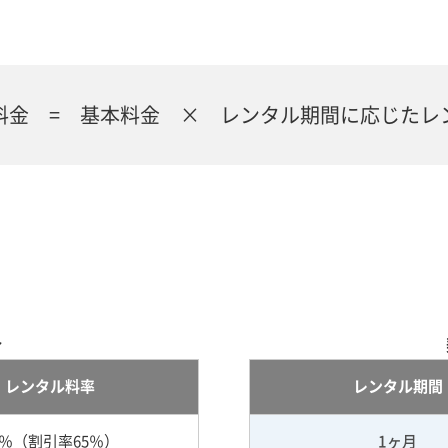
料金 = 基本料金 × レンタル期間に応じたレ
合
レンタル料率
レンタル期間
5％（割引率65％）
1ヶ月