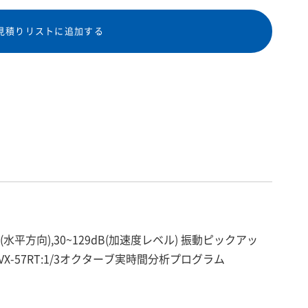
見積りリストに追加する
B(水平方向),30~129dB(加速度レベル) 振動ピックアッ
×8 opVX-57RT:1/3オクターブ実時間分析プログラム