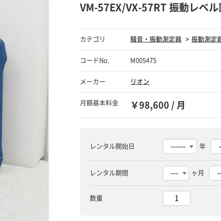
VM-57EX/VX-57RT 振動レ
カテゴリ
騒音・振動測定器
振動測定
コードNo.
M005475
メーカー
リオン
月額基本料金
￥98,600 / 月
レンタル開始日
年
レンタル期間
ヶ月
数量