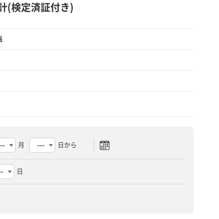
ベル計(検定済証付き)
器
月
日から
日