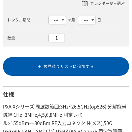
レンタル期間
ヶ月
日
数量
お見積りリストに追加する
仕様
PXA Xシリーズ 周波数範囲:3Hz~26.5GHz(op526) 分解能帯
域幅:1Hz~3MHz,4,5,6,8MHz 測定レベ
ル:-155dBm~+30dBm RF入力コネクタ:N(メス),50Ω
I/F:GPIB,LAN,USB2.0(A),USB3.0(A,B) op526:周波数範囲