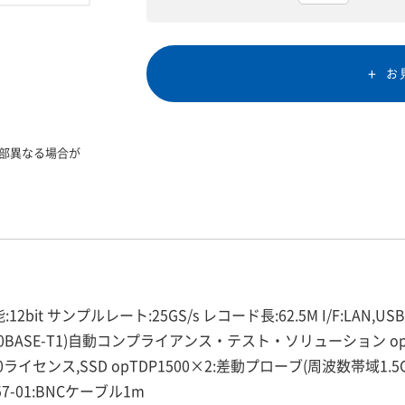
お
部異なる場合が
bit サンプルレート:25GS/s レコード長:62.5M I/F:LAN,USB
1000BASE-T1)自動コンプライアンス・テスト・ソリューション op6-CME
イセンス,SSD opTDP1500×2:差動プローブ(周波数帯域1.5GHz
-01:BNCケーブル1m