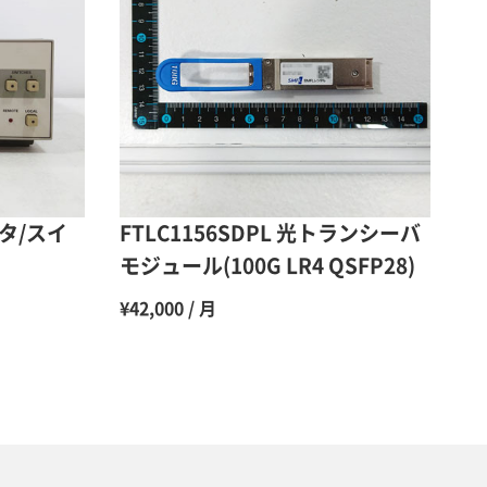
50％（割引率50％）
48％（割引率52％）
47％（割引率53％）
45％（割引率55％）
ータ/スイ
FTLC1156SDPL 光トランシーバ
モジュール(100G LR4 QSFP28)
¥42,000 / 月