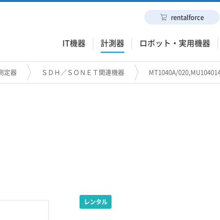
rentalforce
IT機器
計測器
ロボット・実用機器
測定器
ＳＤＨ／ＳＯＮＥＴ関連機器
MT1040A/020,MU10