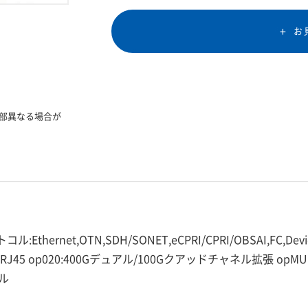
お
部異なる場合が
thernet,OTN,SDH/SONET,eCPRI/CPRI/OBSAI,FC,De
P+/SFP,RJ45 op020:400Gデュアル/100Gクアッドチャネル拡張 o
ネル