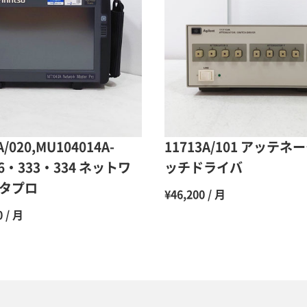
9ヶ月
10ヶ月
11ヶ月
12ヶ月
A/020,MU104014A-
11713A/101 アッテネ
16・333・334 ネットワ
ッチドライバ
タプロ
¥46,200 / 月
0 / 月