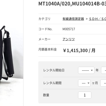
MT1040A/020,MU104014
カテゴリ
有線通信測定器
ＳＤＨ／Ｓ
コードNo.
M005717
メーカー
アンリツ
月額基本料金
￥1,415,300 / 月
レンタル開始日
年
レンタル期間
ヶ月
数量