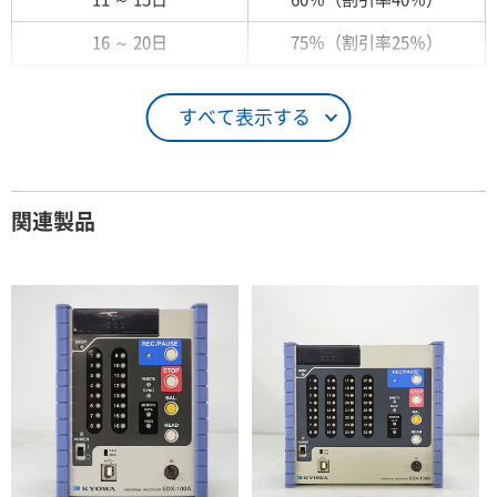
16 ～ 20日
75％（割引率25％）
21 ～ 25日
90％（割引率10％）
すべて表示する
26日 ～ 1ヶ月
100％（割引率 0％）
契約期間が1ヶ月以上の場合
関連製品
レンタル期間
レンタル料率
1ヶ月
100％（割引率 0％）
2ヶ月
90％（割引率10％）
3ヶ月
80％（割引率20％）
4ヶ月
75％（割引率25％）
5ヶ月
70％（割引率30％）