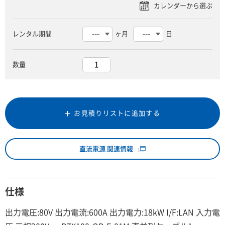
レンタル期間
ヶ月
日
数量
お見積りリストに追加する
直流電源 関連情報
仕様
出力電圧:80V 出力電流:600A 出力電力:18kW I/F:LAN 入力電