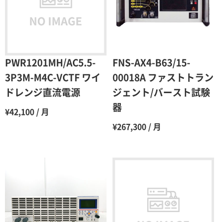
4ヶ月
75％（割引率25％）
5ヶ月
70％（割引率30％）
6ヶ月
65％（割引率35％）
PWR1201MH/AC5.5-
FNS-AX4-B63/15-
7ヶ月
60％（割引率 40％）
3P3M-M4C-VCTF ワイ
00018A ファストトラン
ドレンジ直流電源
ジェント/バースト試験
8ヶ月
55％（割引率45％）
器
¥42,100 / 月
9ヶ月
50％（割引率50％）
¥267,300 / 月
10ヶ月
48％（割引率52％）
11ヶ月
47％（割引率53％）
12ヶ月
45％（割引率55％）