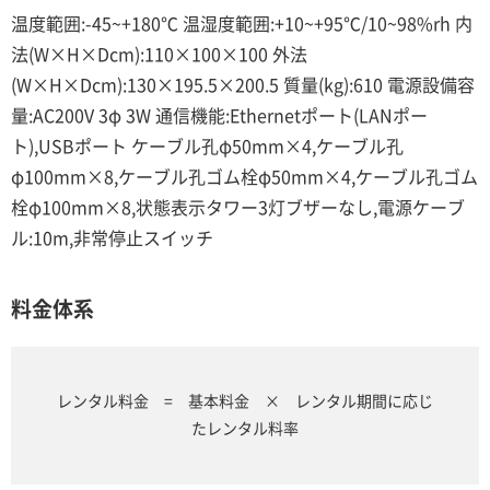
温度範囲:-45~+180℃ 温湿度範囲:+10~+95℃/10~98%rh 内
法(W×H×Dcm):110×100×100 外法
(W×H×Dcm):130×195.5×200.5 質量(kg):610 電源設備容
量:AC200V 3φ 3W 通信機能:Ethernetポート(LANポー
ト),USBポート ケーブル孔φ50mm×4,ケーブル孔
φ100mm×8,ケーブル孔ゴム栓φ50mm×4,ケーブル孔ゴム
栓φ100mm×8,状態表示タワー3灯ブザーなし,電源ケーブ
ル:10m,非常停止スイッチ
料金体系
レンタル料金 = 基本料金 × レンタル期間に応じ
たレンタル料率