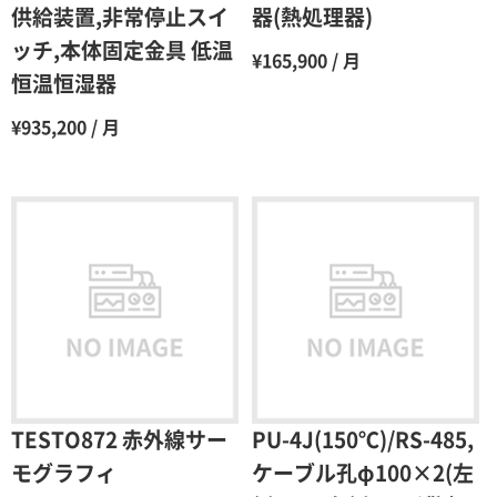
10ヶ月
48％（割引率52％）
供給装置,非常停止スイ
器(熱処理器)
ッチ,本体固定金具 低温
11ヶ月
47％（割引率53％）
¥165,900 / 月
恒温恒湿器
12ヶ月
45％（割引率55％）
¥935,200 / 月
TESTO872 赤外線サー
PU-4J(150℃)/RS-485,
モグラフィ
ケーブル孔φ100×2(左