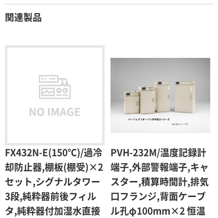
契約期間が1ヶ月以上の場合
関連製品
レンタル期間
レンタル料率
1ヶ月
100％（割引率 0％）
2ヶ月
90％（割引率10％）
3ヶ月
80％（割引率20％）
4ヶ月
75％（割引率25％）
5ヶ月
70％（割引率30％）
6ヶ月
65％（割引率35％）
FX432N-E(150℃)/過冷
PVH-232M/温度記録計
7ヶ月
60％（割引率 40％）
却防止器,棚板(棚受)×2
端子,外部警報端子,キャ
セット,シグナルタワー
スター,積算時間計,排気
8ヶ月
55％（割引率45％）
3段,純粋器前後フィル
口フランジ,背面ケーブ
9ヶ月
50％（割引率50％）
タ,純粋器付加湿水直接
ル孔φ100mm×2 恒温