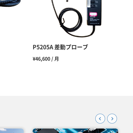
48％（割引率52％）
47％（割引率53％）
45％（割引率55％）
P5205A 差動プローブ
¥46,600 / 月