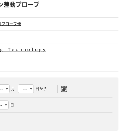
ョン差動プローブ
用プローブ他
ｇ Ｔｅｃｈｎｏｌｏｇｙ
月
日から
日