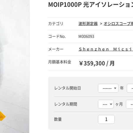
MOIP1000P 光アイソレーシ
カテゴリ
波形測定器
オシロスコープ
コードNo.
M006093
メーカー
Ｓｈｅｎｚｈｅｎ Ｍｉｃｓｉ
月額基本料金
￥359,300 / 月
レンタル開始日
年
レンタル期間
ヶ月
数量