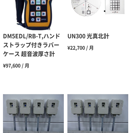
4ヶ月
75％（割引率25％）
5ヶ月
70％（割引率30％）
6ヶ月
65％（割引率35％）
DM5EDL/RB-T,ハンド
UN300 光真北計
7ヶ月
60％（割引率 40％）
ストラップ付きラバー
¥22,700 / 月
ケース 超音波厚さ計
8ヶ月
55％（割引率45％）
¥97,600 / 月
9ヶ月
50％（割引率50％）
10ヶ月
48％（割引率52％）
11ヶ月
47％（割引率53％）
12ヶ月
45％（割引率55％）