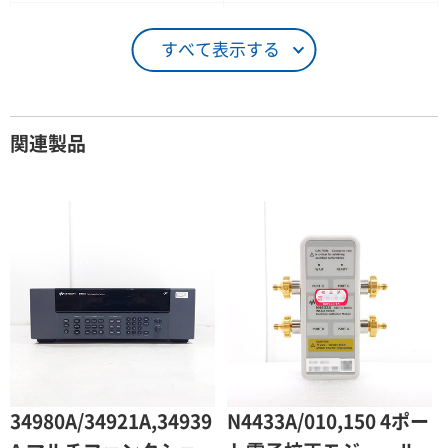
21 ～ 25日
90％（割引率10％）
すべて表示する
26日 ～ 1ヶ月
100％（割引率 0％）
契約期間が1ヶ月以上の場合
関連製品
レンタル期間
レンタル料率
1ヶ月
100％（割引率 0％）
2ヶ月
90％（割引率10％）
3ヶ月
80％（割引率20％）
4ヶ月
75％（割引率25％）
5ヶ月
70％（割引率30％）
6ヶ月
65％（割引率35％）
34980A/34921A,34939
N4433A/010,150 4ポー
7ヶ月
60％（割引率 40％）