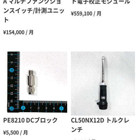
A マルチファンクショ
ト電子校正モジュール
ンスイッチ/計測ユニッ
8ヶ月
55％（割引率45％）
¥559,100 / 月
ト
9ヶ月
50％（割引率50％）
¥154,000 / 月
10ヶ月
48％（割引率52％）
11ヶ月
47％（割引率53％）
12ヶ月
45％（割引率55％）
PE8210 DCブロック
CL50NX12D トルクレ
ンチ
¥5,500 / 月