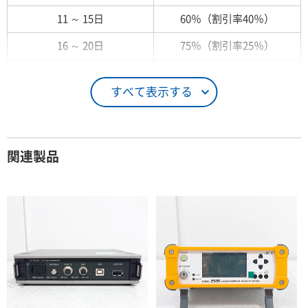
11 ～ 15日
60％（割引率40％）
16 ～ 20日
75％（割引率25％）
21 ～ 25日
90％（割引率10％）
すべて表示する
26日 ～ 1ヶ月
100％（割引率 0％）
契約期間が1ヶ月以上の場合
関連製品
レンタル期間
レンタル料率
1ヶ月
100％（割引率 0％）
2ヶ月
90％（割引率10％）
3ヶ月
80％（割引率20％）
4ヶ月
75％（割引率25％）