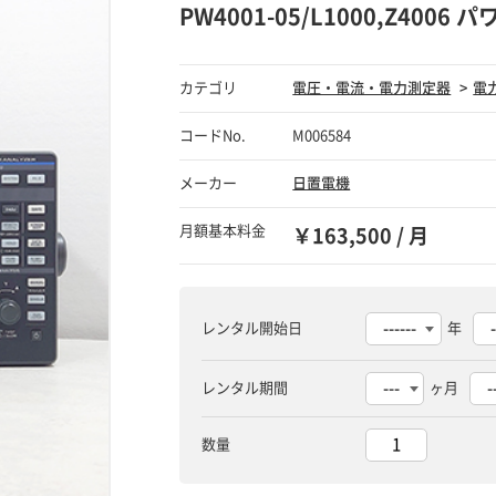
PW4001-05/L1000,Z400
カテゴリ
電圧・電流・電力測定器
電
コードNo.
M006584
メーカー
日置電機
月額基本料金
￥163,500 / 月
レンタル開始日
年
レンタル期間
ヶ月
数量