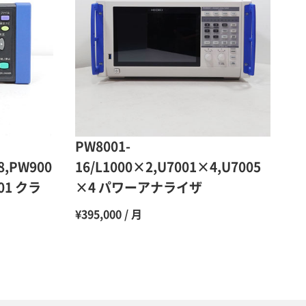
50％（割引率50％）
48％（割引率52％）
47％（割引率53％）
45％（割引率55％）
PW8001-
8,PW900
16/L1000×2,U7001×4,U7005
001 クラ
×4 パワーアナライザ
¥395,000 / 月