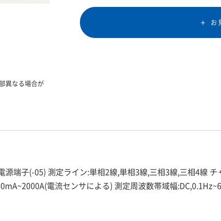
お
部異なる場合が
端子(-05) 測定ライン:単相2線,単相3線,三相3線,三相4線 チ
電流レンジ:40mA~2000A(電流センサによる) 測定周波数帯域幅:DC,0.1Hz