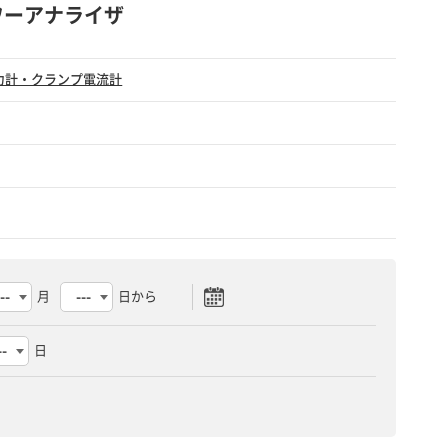
6 パワーアナライザ
力計・クランプ電流計
月
日から
日