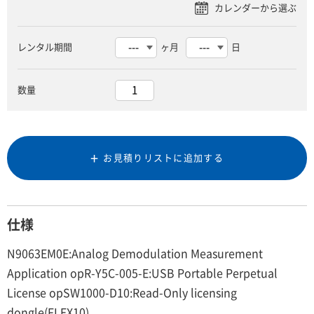
レンタル期間
ヶ月
日
数量
お見積りリストに追加する
仕様
N9063EM0E:Analog Demodulation Measurement
Application opR-Y5C-005-E:USB Portable Perpetual
License opSW1000-D10:Read-Only licensing
dongle(FLEX10)