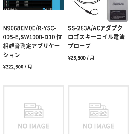
5ヶ月
70％（割引率30％）
6ヶ月
65％（割引率35％）
N9068EM0E/R-Y5C-
SS-283A/ACアダプタ
7ヶ月
60％（割引率 40％）
005-E,SW1000-D10 位
ロゴスキーコイル電流
相雑音測定アプリケー
プローブ
8ヶ月
55％（割引率45％）
ション
¥25,500 / 月
9ヶ月
50％（割引率50％）
¥222,600 / 月
10ヶ月
48％（割引率52％）
11ヶ月
47％（割引率53％）
12ヶ月
45％（割引率55％）